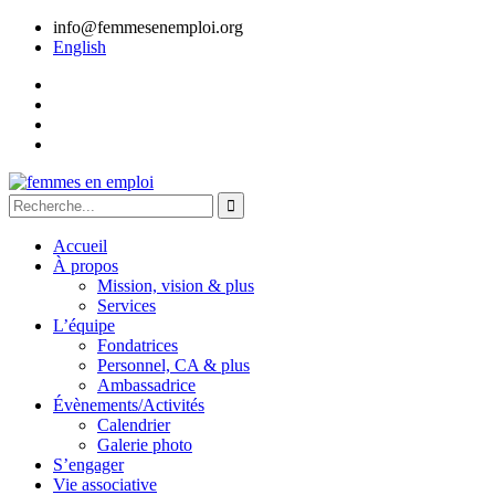
info@femmesenemploi.org
English
Accueil
À propos
Mission, vision & plus
Services
L’équipe
Fondatrices
Personnel, CA & plus
Ambassadrice
Évènements/Activités
Calendrier
Galerie photo
S’engager
Vie associative