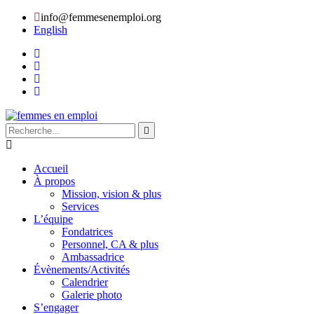
info@femmesenemploi.org
English
Accueil
À propos
Mission, vision & plus
Services
L’équipe
Fondatrices
Personnel, CA & plus
Ambassadrice
Évènements/Activités
Calendrier
Galerie photo
S’engager